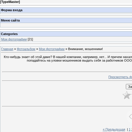
[
TypeMaster
]
Форма входа
Меню сайта
Categories
Мои фотографии
[21]
Главная
»
Фотоальбом
»
Мои фотографии
» Внимание, мошенники!
Кто-нибудь знает об этой даме? В нашей компании, например, нет... И причем нах
попадайтесь на уловки мошенников выдать себя за работников ООО
Просмотреть ф
« Предыдущая
|
1