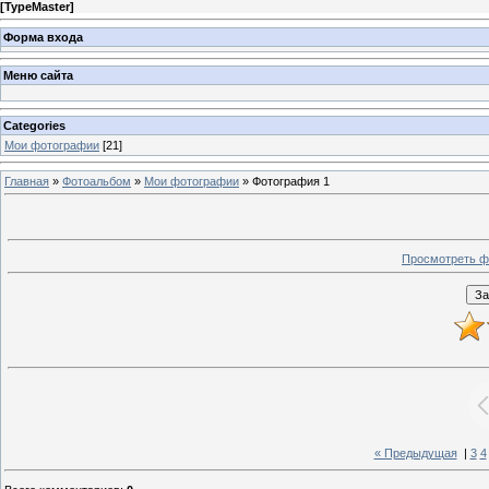
[
TypeMaster
]
Форма входа
Меню сайта
Categories
Мои фотографии
[21]
Главная
»
Фотоальбом
»
Мои фотографии
» Фотография 1
Просмотреть ф
« Предыдущая
|
3
4