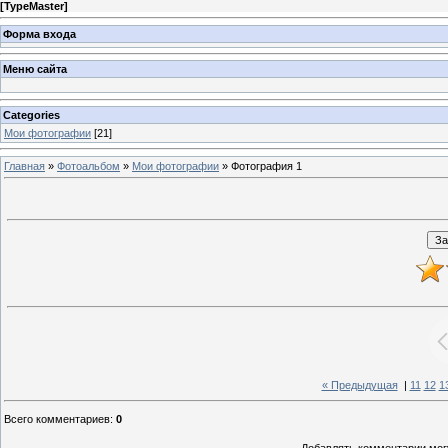
[
TypeMaster
]
Форма входа
Меню сайта
Categories
Мои фотографии
[21]
Главная
»
Фотоальбом
»
Мои фотографии
» Фотография 1
« Предыдущая
|
11
12
1
Всего комментариев
:
0
Добавлять комментарии могу