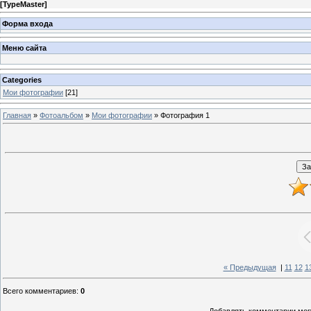
[
TypeMaster
]
Форма входа
Меню сайта
Categories
Мои фотографии
[21]
Главная
»
Фотоальбом
»
Мои фотографии
» Фотография 1
« Предыдущая
|
11
12
1
Всего комментариев
:
0
Добавлять комментарии могу