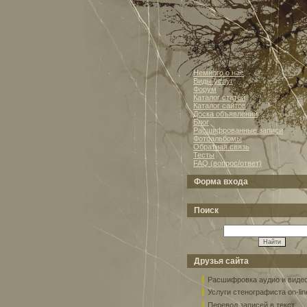
Немного о нас
Виды услуг
Форум
Каталог статей
Каталог сайтов
Доска объявлений
Блог
Расшифрованные записи
Фотоальбомы
Обратная связь
Тесты
FAQ (вопрос/ответ)
Форма входа
Поиск
Друзья сайта
Расшифровка аудио и виде
Услуги стенографиста on-lin
Перевод записей в текст