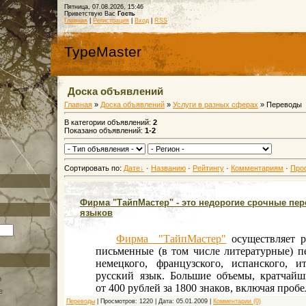
Пятница, 07.08.2026, 15:46
Приветствую Вас
Гость
Главная
|
Регистрация
|
Вход
|
RSS
TypeMaster
Доска объявлений
Главная
»
Доска объявлений
»
Услуги в разных сферах
» Переводы
В категории объявлений:
2
Показано объявлений:
1-2
Сортировать по:
Дате
·
Названию
·
Рейтингу
·
Комментариям
·
Про
Фирма "ТайпМастер" - это недорогие срочные пе
языков
Фирма "ТайпМастер"
осуществляет 
письменные (в том числе литературные) п
немецкого, французского, испанского, и
русский язык. Большие объемы, кратчайш
о
от 400 рублей за 1800 знаков, включая пробе
e
Переводы
|
Просмотров:
1220
|
Дата:
05.01.2009
|
Комментарии (0)