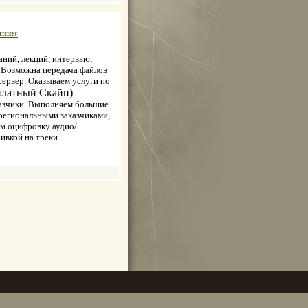
ссет
ний, лекций, интервью,
). Возможна передача файлов
ервер. Оказываем услуги по
платный Скайп)
.
казчики. Выполняем большие
региональными заказчиками,
им оцифровку аудио/
вкой на треки.