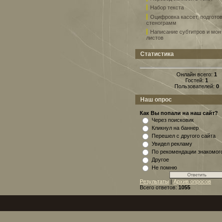
Набор текста
Оцифровка кассет, подгото
стенограмм
Написание субтитров и мо
листов
Статистика
Онлайн всего:
1
Гостей:
1
Пользователей:
0
Наш опрос
Как Вы попали на наш сайт?
Через поисковик
Кликнул на баннер
Перешел с другого сайта
Увидел рекламу
По рекомендации знакомог
Другое
Не помню
Результаты
|
Архив опросов
Всего ответов:
1055