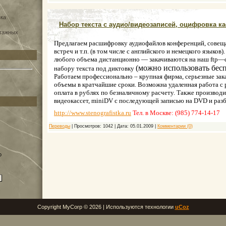
вка
Набор текста с аудио/видеозаписей, оцифровка ка
нтажных
Предлагаем расшифровку аудиофайлов конференций, совеща
встреч и т.п. (в том числе с английского и немецкого языков
любого объема дистанционно — закачиваются на наш ftp—с
(можно использовать бес
набору текста под диктовку
Работаем профессионально – крупная фирма, серьезные за
объемы в кратчайшие сроки. Возможна удаленная работа с 
оплата в рублях по безналичному расчету. Также производ
видеокассет,
miniDV
с последующей записью на DVD и разби
http://www.stenografistka.ru
Тел. в Москве: (985) 774-14-17
Переводы
|
Просмотров:
1042
|
Дата:
05.01.2009
|
Комментарии (0)
о
Copyright MyCorp © 2026 |
Используются технологии
uCoz