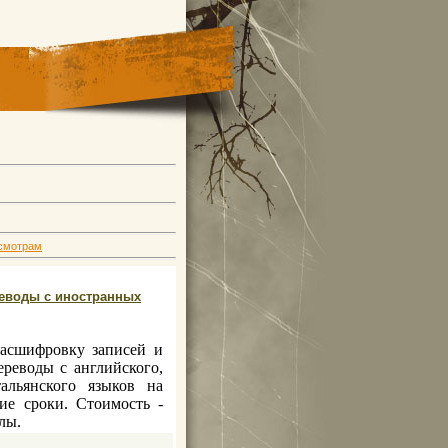
смотрам
реводы с иностранных
расшифровку записей и
ереводы с английского,
тальянского языков на
ие сроки. Стоимость -
лы.