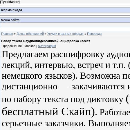
[
TypeMaster
]
Форма входа
Меню сайта
Главная
»
Доска объявлений
»
Услуги в разных сферах
»
Переводы
Набор текста с аудио/видеозаписей, оцифровка кассет
Предложение | Москва |
Фотография
Предлагаем расшифровку аудио
лекций, интервью, встреч и т.п. 
немецкого языков). Возможна п
дистанционно — закачиваются н
по набору текста под диктовку
бесплатный Скайп)
. Работа
серьезные заказчики. Выполня