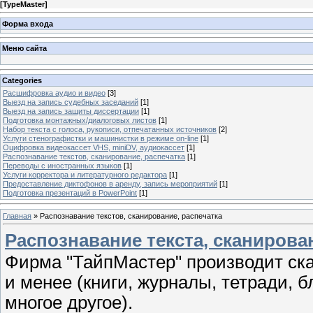
[
TypeMaster
]
Форма входа
Меню сайта
Categories
Расшифровка аудио и видео
[3]
Выезд на запись судебных заседаний
[1]
Выезд на запись защиты диссертации
[1]
Подготовка монтажных/диалоговых листов
[1]
Набор текста с голоса, рукописи, отпечатанных источников
[2]
Услуги стенографистки и машинистки в режиме on-line
[1]
Оцифровка видеокассет VHS, miniDV, аудиокассет
[1]
Распознавание текстов, сканирование, распечатка
[1]
Переводы с иностранных языков
[1]
Услуги корректора и литературного редактора
[1]
Предоставление диктофонов в аренду, запись мероприятий
[1]
Подготовка презентаций в PowerPoint
[1]
Главная
»
Распознавание текстов, сканирование, распечатка
Распознавание текста, сканирова
Фирма "ТайпМастер" производит ск
и менее (книги, журналы, тетради, 
многое другое).