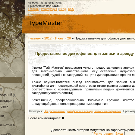
Четверг, 06.08.2026, 20:50
Приветствую Вас
Гость
Главная
|
Регистрация
|
Вход
|
RSS
TypeMaster
Главная
»
2012
»
Июнь
»
28
» Предоставление диктофонов для запис
Предоставление диктофонов для записи в аренду
Фирма "ТайпМастер" предлагает услугу предоставления в аренд
для максимально качественного осуществления аудиозап
совещаний, судебных заседаний, защиты диссертации и прочих м
Также осуществляется выезд специалиста для записи вы
диктофоны для последующей подготовки стенограммы защиты ди
соответствии с нововведенным правилами подачи документов
3]
заседания ученого совета).
аседаний
[1]
Качественно, профессионально. Возможно срочное изгот
сертации
[1]
следующий день после проведения мероприятия.
говых
Категория:
Предоставление диктофонов в аренду, запись мероприятий
| Просмотр
иси,
Всего комментариев:
0
инистки в
Добавлять комментарии могут только зарегистрирова
[
Регистрация
|
Вход
]
miniDV,