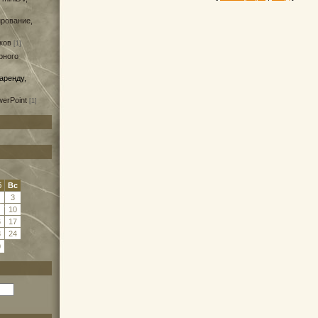
ирование,
ков
[1]
рного
аренду,
erPoint
[1]
б
Вс
3
10
6
17
3
24
0