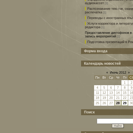
аудиокассет
[1]
Распознавание текстов, скан
распечатка
[1]
Переводы с иностранных язы
Услуги корректора и литерату
редактора
[1]
Предоставление диктофонов в 
запись мероприятий
[1]
Подготовка презентаций в Pow
Форма входа
Календарь новостей
«
Июнь 2012
»
Пн
Вт
Ср
Чт
Пт
С
1
2
4
5
6
7
8
9
11
12
13
14
15
1
18
19
20
21
22
2
25
26
27
28
29
3
Поиск