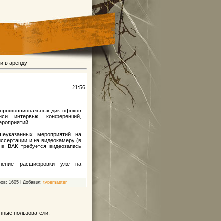
и в аренду
21:56
у профессиональных диктофонов
иси интервью, конференций,
ероприятий.
шеуказанных мероприятий на
ссертации и на видеокамеру (в
 в ВАК требуется видеозапись
овление расшифровки уже на
ов: 1605 | Добавил:
typemaster
нные пользователи.