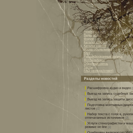
Немного о нас
Виды услуг
Форум
Каталог статей
Каталог сайтов
Доска объявлений
Блог
Расшифрованные записи
Фотоальбомы
Обратная связь
Тесты
FAQ (вопрос/ответ)
Разделы новостей
Расшифровка аудио и видео
[
Выезд на запись судебных з
Выезд на запись защиты дис
Подготовка монтажных/диало
листов
[1]
Набор текста с голоса, рукоп
отпечатанных источников
[2]
Услуги стенографистки и маш
режиме on-line
[1]
Оцифровка видеокассет VHS, 