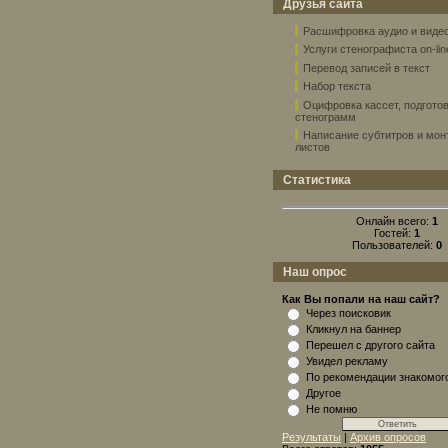
Друзья сайта
Расшифровка аудио и виде
Услуги стенографиста on-lin
Перевод записей в текст
Набор текста
Оцифровка кассет, подгото
стенограмм
Написание субтитров и мо
листов
Статистика
Онлайн всего:
1
Гостей:
1
Пользователей:
0
Наш опрос
Как Вы попали на наш сайт?
Через поисковик
Кликнул на баннер
Перешел с другого сайта
Увидел рекламу
По рекомендации знакомог
Другое
Не помню
Результаты
|
Архив опросов