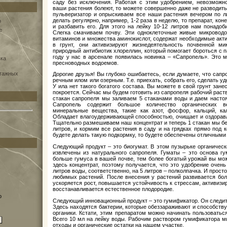
саду без исключения. Работая с этим удобрением, невозможн
ваши растения болеют, то можете совершенно даже не разводить
пульверизатор и опрыскиваем все наши растения вечером по л
делать регулярно, например, 1-2 раза в неделю, то препарат, ко
о
и разбавить его. Для этого на лейку 10-12 литров нам понадоби
e
Слегка смачиваем почву. Эти одноклеточные живые микроводо
витаминов и множества аминокислот, содержат необходимые акти
в грунт, они активизируют жизнедеятельность почвенной м
природный антибиотик хлореллин, который помогает бороться с 
году у нас в арсенале появилась новинка – «Сапропель». Это 
вка
пресноводных водоемов.
нтажных
Дорогие друзья! Вы глубоко ошибаетесь, если думаете, что сап
речным илом или озерным. Т.е. приехать, собрать его, сделать у
У ила нет такого богатого состава. Вы можете в свой грунт зане
покроется. Сейчас мы будем готовить из сапропеля рабочий раств
стакан сапропеля мы заливаем 5 стаканами воды и даем настоя
Сапропель содержит большое количество органических 
минеральные вещества, такие как азот, фосфор, кальций, кал
Обладает влагоудерживающей способностью, очищает и оздоравли
Тщательно размешиваем наш концентрат и теперь 1 стакан мы бере
литров, и кормим все растения в саду и на грядках прямо под 
будете делать такую подкормку, то будете обеспечены отличными
Следующий продукт – это биогумат. В этом пузырьке органическ
извлечены из натурального сапропеля. Гуматы – это основа гу
больше гумуса в вашей почве, тем более богатый урожай вы мож
здесь концентрат, поэтому получается, что это удобрение очень
литров воды, соответственно, на 5 литров – полколпачка. И прос
любимых растений. После внесения у растений развивается бо
ускоряется рост, повышается устойчивость к стрессам, активиз
восстанавливается естественное плодородие.
о
Следующий инновационный продукт – это гумификатор. Он следит
Здесь находятся бактерии, которые обеззараживают и способств
органики. Кстати, этим препаратом можно начинать пользоватьс
Всего 10 мл на лейку воды. Рабочим раствором гумификатора 
отходы и органические остатки на нашем участке.