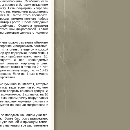
о переборщить. Особенно если
, а просто в бутылку вставляем
исту. Если подкормки хлореллы
нечно же, можно уже поэкономить
тся 0,5 литра этого препарата.
росли, помимо полного набора
ваторы роста. После попадания
икрофлоры. Хлорелла содержит
патогенной микрофлорой. В этом
многовековые донные отложения
ропель можно заменить обычным
добрение и подкормить растения.
сти патогены, а еще он и коркой
ор для подкормки. Всего лишь 1
ться приблизительно минут 10.
веществ и все необходимые
ий, железо, марганец и цинк.
вает землю в течение 2-4 лет.
м на лейку воды, т.е. на 10-12
корешок. Если вы 1 раз в месяц
 урожаями.
ие гуминовые кислоты, которые
муса, ведь всем известно: чем
ете собрать со своих грядок. И
 экономичное. 1 колпачок на 10
то смачиваем почву вокруг ваших
лее мощная корневая система и
ируется почвенная микрофлора и
 за порядком на нашем участке.
уют более быстрому разложению
я уже весной с приходом тепла.
мы смачиваем все растительные