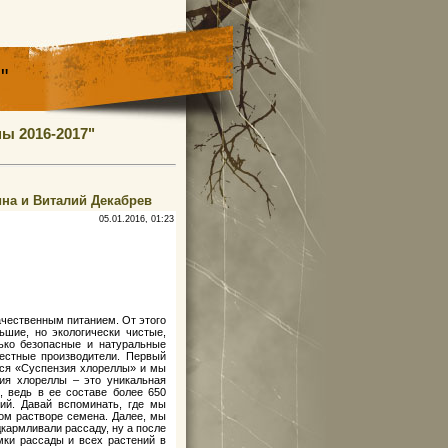
"
ы 2016-2017"
на и Виталий Декабрев
05.01.2016, 01:23
ачественным питанием. От этого
шие, но экологически чистые,
ько безопасные и натуральные
честные производители. Первый
тся «Суспензия хлореллы» и мы
ия хлореллы – это уникальная
 ведь в ее составе более 650
ий. Давай вспоминать, где мы
ом растворе семена. Далее, мы
дкармливали рассаду, ну а после
мки рассады и всех растений в