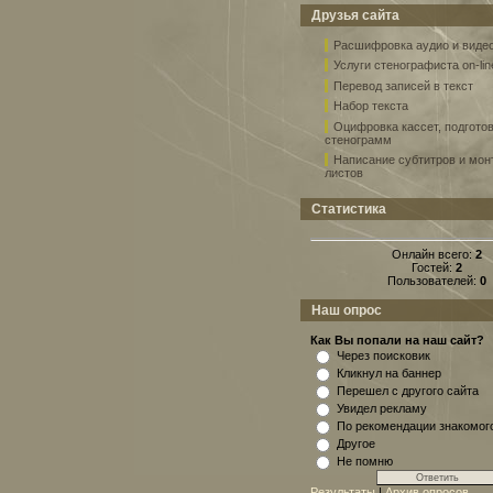
Друзья сайта
Расшифровка аудио и виде
Услуги стенографиста on-lin
Перевод записей в текст
Набор текста
Оцифровка кассет, подгото
стенограмм
Написание субтитров и мо
листов
Статистика
Онлайн всего:
2
Гостей:
2
Пользователей:
0
Наш опрос
Как Вы попали на наш сайт?
Через поисковик
Кликнул на баннер
Перешел с другого сайта
Увидел рекламу
По рекомендации знакомог
Другое
Не помню
Результаты
|
Архив опросов