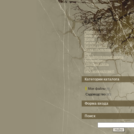
Немного о нас
Виды услуг
Форум
Каталог статей
Каталог сайтов
Доска объявлений
Блог
Расшифрованные записи
Фотоальбомы
Обратная связь
Тесты
FAQ (вопрос/ответ)
Категории каталога
Мои файлы
[8]
Садоводство
[83]
Форма входа
Поиск