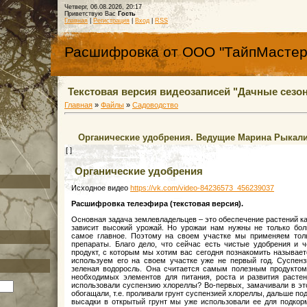
Четверг, 06.08.2026, 20:17
Приветствую Вас
Гость
Главная
|
Регистрация
|
Вход
|
RSS
Расшифровка от ООО "ТайпМастер
Текстовая версия видеозаписей "Дачные сезон
Главная
»
Файлы
»
Садоводство
Органические удобрения. Ведущие Марина Рыкали
[ ]
Органические удобрения
Исходное видео
https://vk.com/video-84236573_456239037
Расшифровка телеэфира (текстовая версия).
Основная задача землевладельцев – это обеспечение растений к
зависит высокий урожай. Но урожаи нам нужны не только боль
самое главное. Поэтому на своем участке мы применяем тол
препараты. Благо дело, что сейчас есть чистые удобрения и 
продукт, с которым мы хотим вас сегодня познакомить называе
используем его на своем участке уже не первый год. Суспенз
зеленая водоросль. Она считается самым полезным продуктом,
необходимых элементов для питания, роста и развития растен
использовали суспензию хлореллы? Во-первых, замачивали в эт
обогащали, т.е. проливали грунт суспензией хлореллы, дальше по
высадки в открытый грунт мы уже использовали ее для подкор