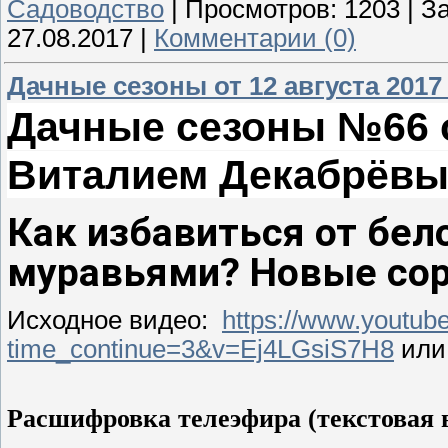
Садоводство
|
Просмотров:
1203
|
За
27.08.2017
|
Комментарии (0)
Дачные сезоны от 12 августа 2017
Дачные сезоны №66 от
Виталием Декабрёв
Как избавиться от бел
муравьями? Новые со
Исходное видео:
https://www.youtub
time_continue=3&v=Ej4LGsiS7H8
ил
Расшифровка телеэфира (текстовая в