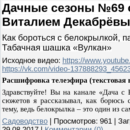
Дачные сезоны №69 от
Виталием Декабрёв
Как бороться с белокрылкой, 
Табачная шашка «Вулкан»
Исходное видео:
https://www.youtu
https://vk.com/video-137888293_4562
Расшифровка телеэфира (текстовая в
Здравствуйте! Вы на канале «Дача с
сюжетов я рассказывал, как борюсь 
тему, ведь белокрылка – это один из с
Садоводство
|
Просмотров:
961
|
Заг
29.08.2017
|
Комментарии (0)