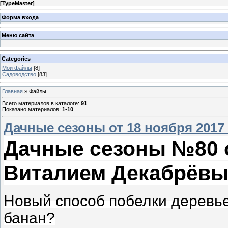
[
TypeMaster
]
Форма входа
Меню сайта
Categories
Мои файлы
[8]
Садоводство
[83]
Главная
»
Файлы
Всего материалов в каталоге
:
91
Показано материалов
:
1-10
Дачные сезоны от 18 ноября 2017
Дачные сезоны №80 от
Виталием Декабрёв
Новый способ побелки деревье
банан?