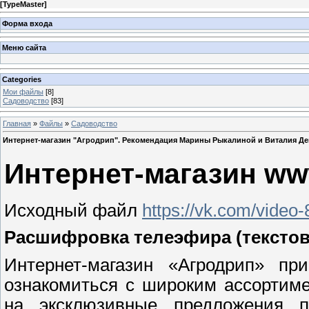
[
TypeMaster
]
Форма входа
Меню сайта
Categories
Мои файлы
[8]
Садоводство
[83]
Главная
»
Файлы
»
Садоводство
Интернет-магазин "Агродрип". Рекомендация Марины Рыкалиной и Виталия Д
Интернет-магазин www
Исходный файл
https://vk.com/vide
Расшифровка телеэфира (текстов
Интернет-магазин «Агродрип» при
ознакомиться с широким ассортим
на эксклюзивные предложения 