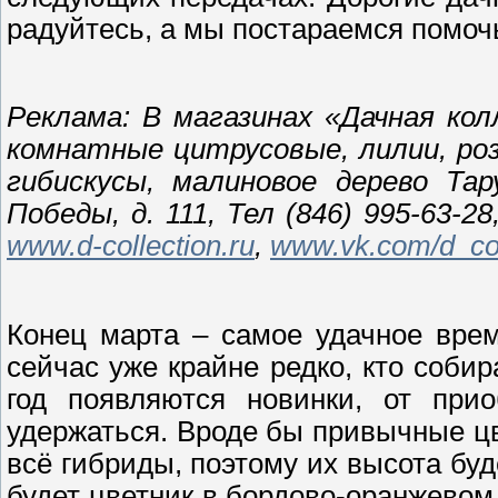
радуйтесь, а мы постараемся помочь
Реклама: В магазинах «Дачная кол
комнатные цитрусовые, лилии, роз
гибискусы, малиновое дерево Тар
Победы, д. 111, Тел (846) 995-63-28,
www.
d-
collection.
ru
,
www.
vk.
com/
d_
co
Конец марта – самое удачное врем
сейчас уже крайне редко, кто собир
год появляются новинки, от при
удержаться. Вроде бы привычные цве
всё гибриды, поэтому их высота буд
будет цветник в бордово-оранжевом