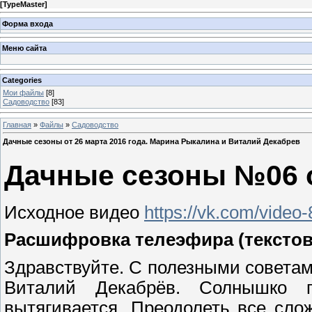
[
TypeMaster
]
Форма входа
Меню сайта
Categories
Мои файлы
[8]
Садоводство
[83]
Главная
»
Файлы
»
Садоводство
Дачные сезоны от 26 марта 2016 года. Марина Рыкалина и Виталий Декабрев
Дачные сезоны №06 от
Исходное видео
https://vk.com/vide
Расшифровка телеэфира (текстов
Здравствуйте. С полезными совета
Виталий Декабрёв. Солнышко пр
вытягивается. Преодолеть все сло