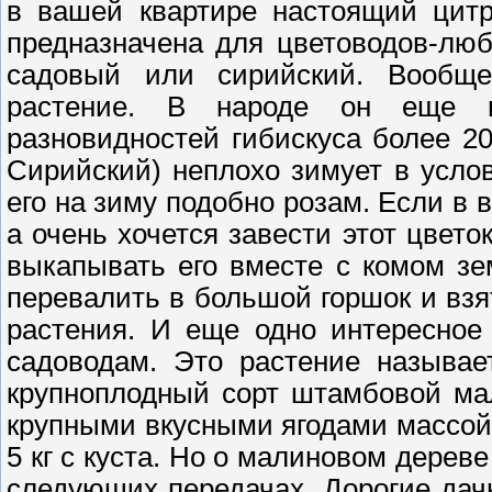
в вашей квартире настоящий цит
предназначена для цветоводов-люб
садовый или сирийский. Вообще
растение. В народе он еще н
разновидностей гибискуса более 20
Сирийский) неплохо зимует в услов
его на зиму подобно розам. Если в
а очень хочется завести этот цвето
выкапывать его вместе с комом зе
перевалить в большой горшок и взя
растения. И еще одно интересное
садоводам. Это растение называе
крупноплодный сорт штамбовой ма
крупными вкусными ягодами массой д
5 кг с куста. Но о малиновом дереве
следующих передачах. Дорогие дач