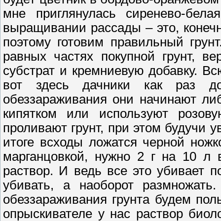
мне приглянулась сиренево-бел
выращивании рассады – это, конечн
поэтому готовим правильный грун
равных частях покупной грунт, ве
субстрат и кремниевую добавку. В
вот здесь дачники как раз д
обеззараживания они начинают либ
кипятком или используют розовую
проливают грунт, при этом будучи у
итоге всходы ложатся черной ножк
марганцовкой, нужно 2 г на 10 л
раствор. И ведь все это убивает 
убивать, а наоборот размножат
обеззараживания грунта будем пол
опрыскивателе у нас раствор биол