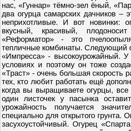
нас, «Гуннар» тёмно-зел ёный, «Пар
два огурца самарских дачников – 
неприхотливые. И вот новинки: о
вкусный, красивый, плодоноси
«Реформатор» - это пчелоопыля
тепличные комбинаты. Следующий о
«Импресса» - высокоурожайный. У
условиях и поэтому он тоже созд
«Траст» - очень большая скорость р
тех, кто любит работать ещё дополн
когда вы выращиваете огурцы, все
один листочек у пасынка остави
урожайность получается значит
специально для открытого грунта. О
засухоустойчивый. Огурец «Спарта