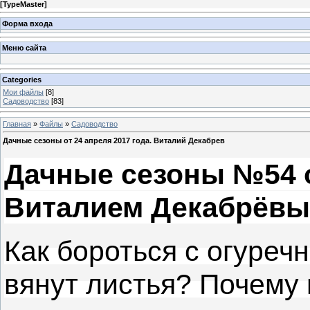
[
TypeMaster
]
Форма входа
Меню сайта
Categories
Мои файлы
[8]
Садоводство
[83]
Главная
»
Файлы
»
Садоводство
Дачные сезоны от 24 апреля 2017 года. Виталий Декабрев
Дачные сезоны №54 от
Виталием Декабрёвы
Как бороться с огуреч
вянут листья? Почему 