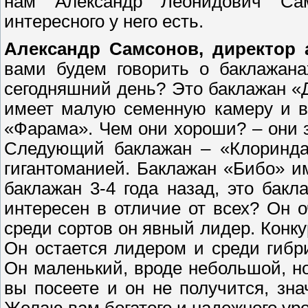
нам Александр Леонидович Са
интересного у него есть.
Александр Самсонов, директор
вами будем говорить о баклажана
сегодняшний день? Это баклажан «Д
имеет малую семенную камеру и в
«Фарама». Чем они хороши? – они 
Следующий баклажан – «Клоринда»
гигантоманией. Баклажан «Бибо» и
баклажан 3-4 года назад, это бак
интересен в отличие от всех? Он 
среди сортов он явный лидер. Конкур
Он остается лидером и среди гибр
Он маленький, вроде небольшой, но
вы посеете и он не получится, зна
Желаю вам богатого и надежного уро