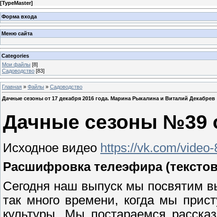
[
TypeMaster
]
Форма входа
Меню сайта
Categories
Мои файлы
[8]
Садоводство
[83]
Главная
»
Файлы
»
Садоводство
Дачные сезоны от 17 декабря 2016 года. Марина Рыкалина и Виталий Декабрев
Дачные сезоны №39 от
Исходное видео
https://vk.com/vide
Расшифровка телеэфира (текстов
Сегодня наш выпуск мы посвятим в
так много времени, когда мы прис
культуры. Мы постараемся расска