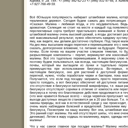
Кирова, д. 2а. Тел.: +7 (846) 992-62-23 +7 (846) 931-97-66, г. Кине
+7-927-766-49-59.
Всё бОльшую популярность набирает штамбовая малина, котор
«малиновое дерево». Сегодня будем сажать два потрясающих с
«Сказка». Малина – любимая ягода, и это неудивительно. Вед
ароматная. Селекция не стоит на месте и каждый год появляютс
перспективные сорта требуют пристального внимания и более в
штамбовой малины очень высокий урожай, а ягоды достигают разм
неё максимальный результат, нужно обеспечить каждому кустику
яму, как видите, мы делаем достаточно глубокую. Под такую мал
На дно ямы высыпаем ведро перегноя и перемешиваем его с нижн
сказать, долгосрочное вложение, т.е. питание на будущее. Перег
почвы. Если почва на вашем участке слишком тяжелая, то б
разрыхляющие компоненты – перлит, вермикулит или кокосовый с
малины. Всё это тщательно перемешиваем. А верхнему слою по
поэтому будем пользоваться, как всегда, настоящим биогумусом
почвы, который мы вытащили из лунки и тщательно перем
преимущества при использовании биогумуса. Во-первых, п
настоящем биогумусе, оно для растений в доступной форме
перегной, нужно, чтобы поработали черви и бактерии, пока мал
Получается, что если под посадку заправить просто перегноем,
просто голодать, а вот биогумус обеспечит ей доступное пита
это отсутствие в биогумусе патогенной микрофлоры, т.е. ваши ра
биогумусе отсутствуют сорняки в отличие от компоста или пере
биогумуса в почву его благотворное действие продолжается в теч
(что мне нравится больше всего) – когда червячок пропускает чере
выходе доступных веществ становится аж в 20 раз больше. Т.е. 
законы природы, всё как в естественной среде у нас происходит,
очень мало наблюдаем болезней и вредителей. Заполняем яму 
биогумуса. Посмотрим на нашу малину. Вот она, штамбовая мали
Это ранний сорт малины. На ней отсутствуют шипы, что мне очень
дачникам). Летом в жару ходишь по малиннику, жарко, одежды нет,
малины!
Что у нас самое главное при посадке малины? Малину необхо