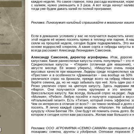
каждую неделю. Но самое главное, пока рассада маленькая, норму
с калием, нужно уменьшить в 3 раза. А вот когда начнут налив
тогда уже будем давать калий по полной программе.
о
e
Реклама: Лингогумат калийный спрашивайте в магазинах вашего
вка
Если в домашних условиях у вас не получается вырастить качес
этой неделе её можно посеять прямо в теплицу или парник. А н
сеяли на прошлой неделе, сегодня будем подкармливать. Это ми
нтажных
основе водорослей хлорелла. А какие сорта и гибриды капусты 
всегда расскажет Александр Леонидович Самсонов.
Александр Самсонов, директор агрофирмы.
Итак, дорогие 
капустами. Какие раннеспелые капусты очень популярны? – это «
Среднеспелые капусты – «Глория» (отличная для квашения), 
августе месяце. Её можно убирать), «Мишутка» очень понр
вкусовых качеств при квашении. Лидеры среди позднеспелых кап
«Престиж» и в особенности «Доминанта» - она вообще на 50% 
увеличился спрос на брокколи, прежде всего на гибрид «Фиеста
берёте семена, да, но не надо забывать про неё. Хоть один раз п
Резко увеличен спрос на цветную капусту. Здесь лидерами яв
«Фарго». Они получаются очень крупными и это многим 
брюссельскую капусту. Как всегда, большой спрос на редис. Лид
«Молния», «Ребел». Любую посейте и получите хороший и вкус
«Итальянский гигант». Есть «Титан», который очень эффектно з
Чем он интересен в отличие от всех? – он темно-зелёный и долго 
посеять. Я лично каждый сажаю морковь «Наполи». Не забывай
кукурузу «Хони Бентам 78». Они будут её помнить очень долго. В
котором я сегодня хотел вам рассказать. Желаю вам большого и 
о
Реклама: ООО АГРОФИРМА «СЕМКО-САМАРА» приглашает в фи
товарами: семена, грунты и удобрения. Оптовая торговля: Г. 