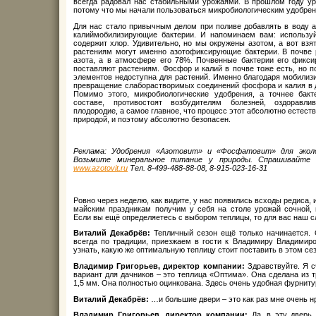
всегда радовал нас стабильными урожаями. В прошлом году ур
потому что мы начали пользоваться микробиологическим удобре
Для нас стало привычным делом при поливе добавлять в воду 
калиймобилизирующие бактерии. И напоминаем вам: используйт
содержит хлор. Удивительно, но мы окружены азотом, а вот взя
растениям могут именно азотофиксирующие бактерии. В почве 
азота, а в атмосфере его 78%. Почвенные бактерии его фикс
поставляют растениям. Фосфор и калий в почве тоже есть, но 
элементов недоступна для растений. Именно благодаря мобили
превращение слаборастворимых соединений фосфора и калия в 
Помимо этого, микробиологические удобрения, а точнее бакт
составе, противостоят возбудителям болезней, оздоравли
плодородие, а самое главное, что процесс этот абсолютно естес
природой, и поэтому абсолютно безопасен.
Реклама: Удобрения «Азотовит» и «Фосфатовит» для эколо
Возьмите минеральное питание у природы. Спрашивайте 
www.
azotovit.
ru
Тел. 8-499-488-88-08, 8-915-023-16-31
Ровно через неделю, как видите, у нас появились всходы редиса, 
майским праздникам получим у себя на столе урожай сочной, 
Если вы ещё определяетесь с выбором теплицы, то для вас наш 
Виталий Декабрёв:
Тепличный сезон ещё только начинается. 
всегда по традиции, приезжаем в гости к Владимиру Владимиро
узнать, какую же оптимальную теплицу стоит поставить в этом се
Владимир Григорьев, директор компании:
Здравствуйте. Я с
вариант для дачников – это теплица «Оптима». Она сделана из 
1,5 мм. Она полностью оцинкована. Здесь очень удобная фурнит
Виталий Декабрёв:
…и большие двери – это как раз мне очень н
Владимир Григорьев, директор компании:
Да, в эту дверь 