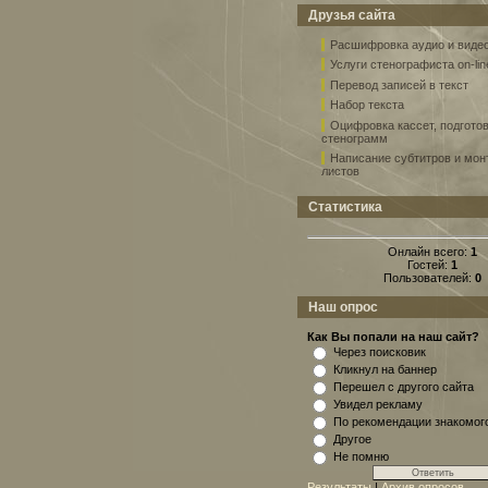
Друзья сайта
Расшифровка аудио и виде
Услуги стенографиста on-lin
Перевод записей в текст
Набор текста
Оцифровка кассет, подгото
стенограмм
Написание субтитров и мо
листов
Статистика
Онлайн всего:
1
Гостей:
1
Пользователей:
0
Наш опрос
Как Вы попали на наш сайт?
Через поисковик
Кликнул на баннер
Перешел с другого сайта
Увидел рекламу
По рекомендации знакомог
Другое
Не помню
Результаты
|
Архив опросов