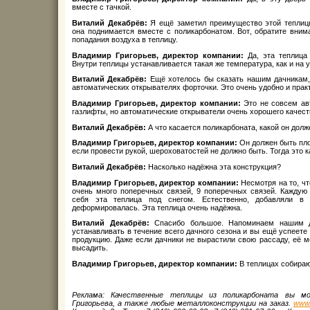
вместе с тачкой.
Виталий Декабрёв:
Я ещё заметил преимущество этой теплиц
она поднимается вместе с поликарбонатом. Вот, обратите вним
попадания воздуха в теплицу.
Владимир Григорьев, директор компании:
Да, эта теплица 
Внутри теплицы устанавливается такая же температура, как и на у
Виталий Декабрёв:
Ещё хотелось бы сказать нашим дачникам,
автоматических открывателях форточки. Это очень удобно и прак
Владимир Григорьев, директор компании:
Это не совсем ав
газлифты, но автоматические открыватели очень хорошего качес
Виталий Декабрёв:
А что касается поликарбоната, какой он долж
Владимир Григорьев, директор компании:
Он должен быть пло
если провести рукой, шероховатостей не должно быть. Тогда это 
Виталий Декабрёв:
Насколько надёжна эта конструкция?
Владимир Григорьев, директор компании:
Несмотря на то, чт
очень много поперечных связей, 9 поперечных связей. Каждую
себя эта теплица под снегом. Естественно, добавляли в 
деформировалась. Эта теплица очень надёжна.
Виталий Декабрёв:
Спасибо большое. Напоминаем нашим д
устанавливать в течение всего дачного сезона и вы ещё успеете
продукцию. Даже если дачники не вырастили свою рассаду, её м
высадить.
Владимир Григорьев, директор компании:
В теплицах собираю
Реклама: Качественные теплицы из поликарбоната вы м
Григорьева, а также любые металлоконструкции на заказ.
www