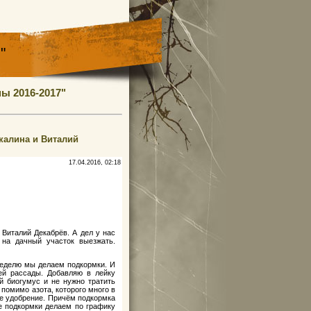
"
ы 2016-2017"
калина и Виталий
17.04.2016, 02:18
Виталий Декабрёв. А дел у нас
 на дачный участок выезжать.
неделю мы делаем подкормки. И
ей рассады. Добавляю в лейку
й биогумус и не нужно тратить
помимо азота, которого много в
е удобрение. Причём подкормка
е подкормки делаем по графику