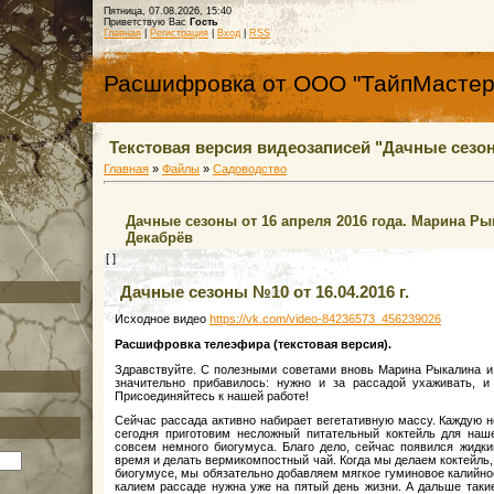
Пятница, 07.08.2026, 15:40
Приветствую Вас
Гость
Главная
|
Регистрация
|
Вход
|
RSS
Расшифровка от ООО "ТайпМастер
Текстовая версия видеозаписей "Дачные сезон
Главная
»
Файлы
»
Садоводство
Дачные сезоны от 16 апреля 2016 года. Марина Ры
Декабрёв
[ ]
Дачные сезоны №10 от 16.04.2016 г.
Исходное видео
https://vk.com/video-84236573_456239026
Расшифровка телеэфира (текстовая версия).
Здравствуйте. С полезными советами вновь Марина Рыкалина и 
значительно прибавилось: нужно и за рассадой ухаживать, и
Присоединяйтесь к нашей работе!
Сейчас рассада активно набирает вегетативную массу. Каждую 
сегодня приготовим несложный питательный коктейль для наш
совсем немного биогумуса. Благо дело, сейчас появился жидки
время и делать вермикомпостный чай. Когда мы делаем коктейль, 
биогумусе, мы обязательно добавляем мягкое гуминовое калийно
калием рассаде нужна уже на пятый день жизни. А дальше таки