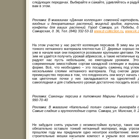
следующих передачах. Выбирайте и сажайте, удивляйтесь и раду
вам в этом.
Реклама: В магазинах «Дачная коллекция» семенной картофель,
ягодных и декоративных растений, мицелий грибов, горчич
конфеты для ваших растений. Город Самара, ул. Победы, д. 1
Самарская, д. 36, Тел. (846) 332-53-11
www.
d-
collection.
ru
,
www.
vk.
На этом участке у нас растёт коллекция персиков. В зиму мы у
тонкого нетканного материала плотностью 17. Деревья хорошо п
уже в начале мая они покроются розовыми крупными цветами. Уж
зим не удаётся получить урожай абрикосов, а такие нетипичные к
радуют нас пусть небольшим, но ежегодным урожаем. Это
современным зимостойким сортам канадской селекции и выращ
форме. Всё, что необходимо – это посадить саженец под угло
несколькими слоями нетканного материала. Под снегом дер
преимущество персика в том, что плодоносить они могут начать в
как цветочные почки у них закладываются на однолетней д
самоплодная и для стабильного урожая достаточно посадить всего
Реклама: Саженцы персика в питомнике Марины Рыкалиной и
990-70-40
Реклама: В магазине «Капельный полив» саженцы винограда 
Самые сладкие и крупноплодные сорта. Самара, ул. Минская, д. 
Не забудьте снять укрытия с незимостойких культур, таких как
обязательно оставьте тонкий нетканный материал, ведь угроз
прошлом году мы придумали одно нехитрое изобретение: много
строительные мешки насыпали компост и укрыли все незимос