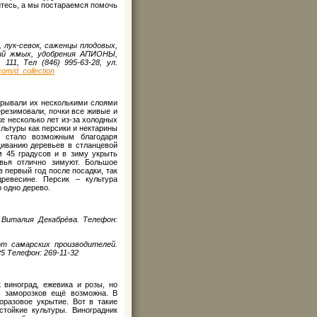
йтесь, а мы постараемся помочь
 лук-севок, саженцы плодовых,
ный жмых, удобрения АПИОНЫ,
11, Тел (846) 995-63-28, ул.
com/
d_
collection
крывали их несколькими слоями
ерезимовали, почки все живые и
е несколько лет из-за холодных
ультуры как персики и нектарины
 стало возможным благодаря
иванию деревьев в стланцевой
м 45 градусов и в зиму укрыть
евья отлично зимуют. Большое
 первый год после посадки, так
ревесине. Персик – культура
 одно дерево.
 Виталия Декабрёва. Телефон:
от самарских производителей.
25 Телефон: 269-11-32
 виноград, ежевика и розы, но
а заморозков ещё возможна. В
разовое укрытие. Вот в такие
тойкие культуры. Виноградник