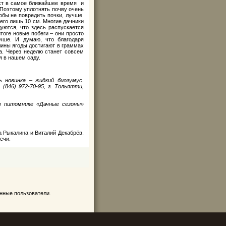
ост в самое ближайшее время и
 Поэтому уплотнять почву очень
обы не повредить почки, лучше
его лишь 10 см. Многие дачники
дуются, что здесь распускается
итоге новые побеги – они просто
чше. И думаю, что благодаря
ины ягоды достигают в граммах
а. Через неделю станет совсем
я в нашем саду.
ь новинка – жидкий биогумус.
 (846) 972-70-95, г. Тольятти,
в питомнике «Дачные сезоны»
а Рыкалина и Виталий Декабрёв.
речи.
нные пользователи.