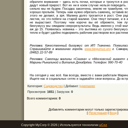
обратите внимание – здесь есть почки, которые и тронутся в р
дадут новый прирост. Вот их ни в коем случае нельзя повредить.
сильно мы не будем. Посадка закончена, землю не трамбуем, чт
хорошо прольём. Теперь нам нужно обрезать саженец, оставив вс
этого не делают, а зря. Малина долго трогается в рост. Они ра
листик, но это побеги на старой малине. Они тянут питание, и в 
не вырастают. Поэтому чем короче вы её обрежете, тем лу
биогумусу мы ожидаем сверхрезультаты. Ведь именно у этой мал
аж до 15. Появилась новинка – это вытяжка из сухого биогумус
тепло и будет удобно подкормить рабочим раствором все растени
Реклама: Качественный биогумус от ИП Ткаченко. Появилас
Спрашивайте в магазинах города.
www.
biogumus.
pro
г. Самара,
(8482) 22-57-89
Реклама: Саженцы малины «Сказка» и «Московский гигант» 
Марины Рыкалиной и Виталия Декабрёва. Телефон: 990-70-40
На сегодня у нас всё. Как всегда, вместе с вами работали Марин
Ищите нас в социальных сетях и задавайте свои вопросы. До вст
Категория:
Садоводство
| Добавил:
typemaster
Просмотров:
1651
| Загрузок:
0
Всего комментариев:
0
Добавлять комментарии могут только зарегистрирова
[
Регистрация
|
Вход
]
Copyright MyCorp © 2026 |
Используются технологии
uCoz