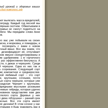
тый урожай и здоровье ваших
.био-комплекс.рф
ют вылезать масса вредителей,
еграду. Каждый год весной мы
лярным скотчем. Обматываем в
равьи не смогут подняться на
обеги. Мы передаём слово Анне
ев.
из вас уже побывали на своих
иска, и морковка, и помидоры, и
у поговорить с вами о новом
ичный жмых. Все мы знаем, что
 дезинфицирует её, отпугивает
чном жмыхе сконцентрированы и
м удобрением. 1 кг горчичного
 раз эффективнее биогумуса. А
сти, о дюках и черешнях. Среди
й черешни. Одна из них так и
а созревания. Следующий сорт
же компактное и среднерослое.
 мой любимый сорт – это сорт
и, крупными, сочными, почти
ые сорта черешни, которые уже
градская Черная» с крупными,
нарядными вкусными розовыми
шневые гибриды, которые удачно
 новинок представляю вам дюк
пелого сорта. Деревья у них
у дюка «Игрушка» – ранний срок
расные. Все эти сорта имеют
е дачники! В этом сезоне у нас
оторыми я буду знакомить вас в