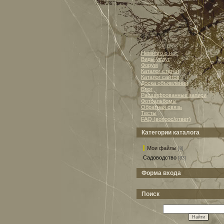
Немного о нас
Виды услуг
Форум
Каталог статей
Каталог сайтов
Доска объявлений
Блог
Расшифрованные записи
Фотоальбомы
Обратная связь
Тесты
FAQ (вопрос/ответ)
Категории каталога
Мои файлы
[8]
Садоводство
[83]
Форма входа
Поиск