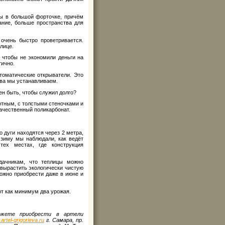
ы в большой форточке, причём
ание, больше пространства для
очень быстро проветривается.
лице.
 чтобы не экономили деньги на
тично.
томатические открыватели. Это
тва мы устанавливаем.
ен быть, чтобы служил долго?
тным, с толстыми стеночками и
качественный поликарбонат.
о дуги находятся через 2 метра,
 зиму мы наблюдали, как ведёт
тех местах, где конструкция
ачникам, что теплицы можно
 вырастить экологически чистую
ожно приобрести даже в июне и
т как минимум два урожая.
ожете приобрести в артели
.
artel-
grigorieva.
ru
г. Самара, пр.