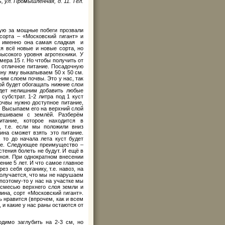
ль, ул. Промышленная, д. 11. Тел.
ую за мощные побеги прозвали
орта – «Московский гигант» и
ь именно она самая сладкая и
я всё новые и новые сорта, но
ысокого уровня агротехники. У
ера 15 г. Но чтобы получить от
 отличное питание. Посадочную
ину яму выкапываем 50 х 50 см.
им слоем почвы. Это у нас, так
ной будет обогащать нижние слои
удет нелишним добавить любые
убстрат. 1-2 литра под 1 куст
чвы нужно доступное питание,
. Высыпаем его на верхний слой
ешиваем с землёй. Разберём
итание, которое находится в
, т.е. если мы положили вниз
ина сможет взять это питание.
 то до начала лета куст будет
ние. Следующее преимущество –
стения болеть не будут. И ещё в
гноя. При однократном внесении
ение 5 лет. И что самое главное
з себя органику, т.е. навоз, на
получается, что мы не нарушаем
 поэтому-то у нас на участке мы
смесью верхнего слоя земли и
на, сорт «Московский гигант».
 нравится (впрочем, как и всем
 и какие у нас раны остаются от
димо заглубить на 2-3 см, но