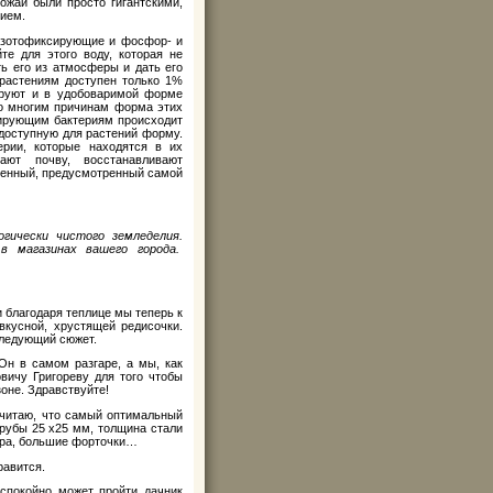
ожаи были просто гигантскими,
нием.
азотофиксирующие и фосфор- и
е для этого воду, которая не
ть его из атмосферы и дать его
растениям доступен только 1%
ируют и в удобоваримой форме
по многим причинам форма этих
зирующим бактериям происходит
доступную для растений форму.
ерии, которые находятся в их
вают почву, восстанавливают
твенный, предусмотренный самой
гически чистого земледелия.
в магазинах вашего города.
и благодаря теплице мы теперь к
вкусной, хрустящей редисочки.
следующий сюжет.
Он в самом разгаре, а мы, как
вичу Григореву для того чтобы
зоне. Здравствуйте!
читаю, что самый оптимальный
трубы 25 х25 мм, толщина стали
ура, большие форточки…
равится.
спокойно может пройти дачник