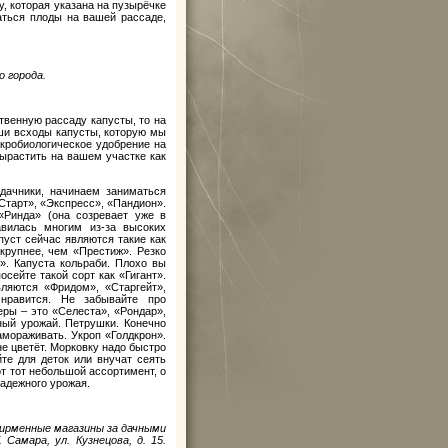
, которая указана на пузырёчке
аться плоды на вашей рассаде,
 города.
твенную рассаду капусты, то на
аши всходы капусты, которую мы
кробиологическое удобрение на
вырастить на вашем участке как
дачники, начинаем заниматься
Старт», «Экспресс», «Пандион».
«Ринда» (она созревает уже в
авилась многим из-за высоких
уст сейчас являются такие как
крупнее, чем «Престиж». Резко
». Капуста кольраби. Плохо вы
осейте такой сорт как «Гигант».
ляются «Фридом», «Старгейт»,
нравится. Не забывайте про
еры – это «Селеста», «Рондар»,
ный урожай. Петрушки. Конечно
амораживать. Укроп «Голдкрон».
не цветёт. Морковку надо быстро
те для деток или внучат сеять
от тот небольшой ассортимент, о
надежного урожая.
рменные магазины за дачными
Самара, ул. Кузнецова, д. 15.