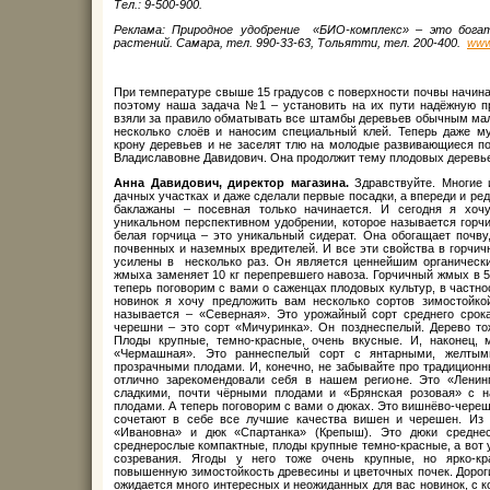
Тел.: 9-500-900.
Реклама: Природное удобрение «БИО-комплекс» – это бога
растений. Самара, тел. 990-33-63, Тольятти, тел. 200-400.
www
При температуре свыше 15 градусов с поверхности почвы начина
поэтому наша задача №1 – установить на их пути надёжную пр
взяли за правило обматывать все штамбы деревьев обычным ма
несколько слоёв и наносим специальный клей. Теперь даже му
крону деревьев и не заселят тлю на молодые развивающиеся п
Владиславовне Давидович. Она продолжит тему плодовых деревь
Анна Давидович, директор магазина.
Здравствуйте. Многие 
дачных участках и даже сделали первые посадки, а впереди и ред
баклажаны – посевная только начинается. И сегодня я хоч
уникальном перспективном удобрении, которое называется горч
белая горчица – это уникальный сидерат. Она обогащает почву,
почвенных и наземных вредителей. И все эти свойства в горчи
усилены в несколько раз. Он является ценнейшим органически
жмыха заменяет 10 кг перепревшего навоза. Горчичный жмых в 5
теперь поговорим с вами о саженцах плодовых культур, в частно
новинок я хочу предложить вам несколько сортов зимостойко
называется – «Северная». Это урожайный сорт среднего срок
черешни – это сорт «Мичуринка». Он позднеспелый. Дерево то
Плоды крупные, темно-красные, очень вкусные. И, наконец,
«Чермашная». Это раннеспелый сорт с янтарными, желтым
прозрачными плодами. И, конечно, не забывайте про традиционн
отлично зарекомендовали себя в нашем регионе. Это «Ленин
сладкими, почти чёрными плодами и «Брянская розовая» с 
плодами. А теперь поговорим с вами о дюках. Это вишнёво-чере
сочетают в себе все лучшие качества вишен и черешен. Из
«Ивановна» и дюк «Спартанка» (Крепыш). Это дюки среднес
среднерослые компактные, плоды крупные темно-красные, а вот 
созревания. Ягоды у него тоже очень крупные, но ярко-к
повышенную зимостойкость древесины и цветочных почек. Дороги
ожидается много интересных и неожиданных для вас новинок, с к