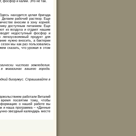
, фосфор и калий. Это не так.
Здесь находится целая бригада
. Делаем рабочий раствор. Еще
ичестве вносим в зону корней.
янику доступным питанием. Еще
зот из воздуха и отдают нашим
еводят недоступный фосфор и
в легкоусвояемый продукт для
ание нужно вносить, а бактерии
 сезон мы как раз пользовались
ем сказать, что урожая в этом
гически чистого земледелия.
в магазинах вашего города.
идкий биогумус. Спрашивайте в
удовольствием работали Виталий
 время посвятим тому, чтобы
информацию о нашей работе вы
как и наша программа – «Дачные
унно-звездный календарь месте