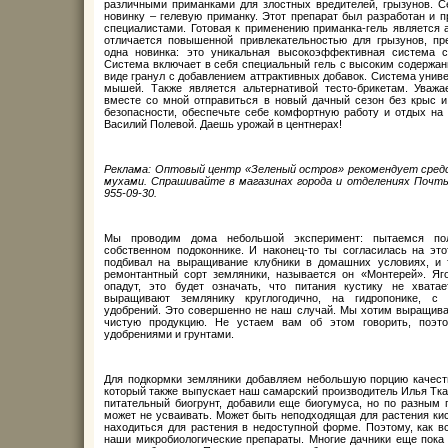
различными приманками для злостных вредителей, грызунов. С
новинку – гелевую приманку. Этот препарат был разработан и 
специалистами. Готовая к применению приманка-гель является а
отличается повышенной привлекательностью для грызунов, п
одна новинка: это уникальная высокоэффективная система с
Система включает в себя специальный гель с высоким содержан
виде гранул с добавлением аттрактивных добавок. Система универ
мышей. Также является альтернативой тесто-брикетам. Уваж
вместе со мной отправиться в новый дачный сезон без крыс и
безопасности, обеспечьте себе комфортную работу и отдых на
Василий Полевой. Даешь урожай в центнерах!
Реклама: Оптовый центр «Зеленый остров» рекомендует средс
мухами. Спрашивайте в магазинах города и отделениях Почт
955-09-30.
Мы проводим дома небольшой эксперимент: пытаемся по
собственном подоконнике. И наконец-то ты согласилась на это
подбивал на выращивание клубники в домашних условиях, и 
ремонтантный сорт земляники, называется он «Монтерей». Яго
опадут, это будет означать, что питания кустику не хват
выращивают землянику круглогодично, на гидропонике, с
удобрений. Это совершенно не наш случай. Мы хотим выращива
чистую продукцию. Не устаем вам об этом говорить, поэт
удобрениями и грунтами.
Для подкормки земляники добавляем небольшую порцию качеств
который также выпускает наш самарский производитель Илья Ткач
питательный биогрунт, добавили еще биогумуса, но по разным 
может не усваивать. Может быть неподходящая для растения кис
находиться для растения в недоступной форме. Поэтому, как в
наши микробиологические препараты. Многие дачники еще пока н