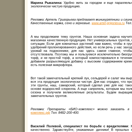
Марина Рыкалина:
Удобно жить за городом и еще параллель
экологически чистую продукцию.
Реклама: Артель Григорьева предлагает миникурятники и свина
Качественные корма, сено и зерновые.
www.artel-grigorieva.ru
Тел.
А мы продолжаем тему грунтов. Наша основная задача научит
магазинах качественную продукцию. Нет универсальных грунтов,
ситуации. Если для комнатных растений нам важно, чтобы в гр
удобрений пролонгированного действия, но если речь у нас заход
урожай на подоконнике, для нас здесь самое главное, чтоб
отсутствовала. Поэтому мы и пользуемся исключительно биогрун
торф, и не простой торф, а который компостировался в течение
добавили разрыхляющую добавку с высоким содержанием кремни
есть полезная микрофлора.
Вот такой замечательный крепкий лук, сельдерей и салат мы вы
вся эта продукция экологически чистая. Для нас отрадно, что пр
эти грунты, наш, самарский, который сделал уже для нас так
основе водорослей хлорелла. А еще сапропель, которым мы поль
сезона и получили великолепные результаты. Будем выращи
замечательных грунтов.
Реклама: Препараты «БИО-комплекс» можно заказать в
комплекс.рф
Тел. 8482-200-400.
Василий Полевой, специалист по борьбе с вредителями
: 
качественно. Здравствуйте, уважаемые дачники! В прошлых