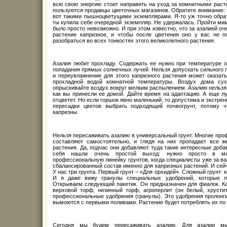
всю свою энергию стоит направить на уход за комнатными раст
пользуются продавцы цветочных магазинов. Обратите внимание: 
вот такими пышноцветущими экземплярами. Я-то уж точно обрат
ты купила себе очередной экземпляр. Не удержалась. Пройти мим
было просто невозможно. И при этом известно, что за азалией о
растение капризное, и чтобы после цветения оно у вас не п
разобраться во всех тонкостях этого великолепного растения.
Азалия любит прохладу. Содержать ее нужно при температуре ок
попадания прямых солнечных лучей. Нельзя допускать сильного 
и переувлажнение для этого капризного растения может оказат
прохладной водой комнатной температуры. Воздух дома су
опрыскивайте воздух вокруг мелким распылением. Азалию нельзя 
как вы принесли ее домой. Дайте время на адаптацию. А еще лу
отцветет. Но если горшок явно маленький, то допустима и экстре
пересадки цветов выбрать подходящий почвогрунт, потому 
капризны.
Нельзя пересаживать азалию в универсальный грунт. Многие про
составляют самостоятельно, и глядя на них пропадает все 
растения. Да, подчас они добавляют туда такие интересные добав
себя нашли очень простой выход: нужно просто в маг
профессиональную линейку грунтов, когда специалисты уже за ва
сбалансированный состав именно для капризных растений. И сей
У нас три грунта. Первый грунт – «Для орхидей». Сложный грунт: 
И я даже вижу гранулы специальных удобрений, которые п
Открываем следующий пакетик. Он предназначен для фиалок. Ка
верховой торф, низинный торф, агроперлит (он белый, хрустит,
профессиональные удобрения (гранулы). Это удобрения пролонгир
вымоются с первыми поливами. Растение будет потреблять их по
Сегодня мы будем пересаживать азалию. Для азалии мы