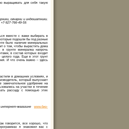
но выращивать для себя такую
рники, овчарни и индюшатники.
 +7-927-766-49-59.
ься вместе с вами выбирать в
 которые подошли бы под разные
унте было наличие минеральных
ит о том, чтобы вырастить дома
ы в грунте минералка напрочь
тами, в состав которых входит
 целого года. Еще в этот грунт
я. И что очень важно – здесь
растили в домашних условиях, и
оизводитель, который выпускает
ое замечательное удобрение на
зовались на участке в течение
вать рассаду с помощью этих
 интернет-магазине
www.био-
Как говорится, все хорошо, что
 программах я знакомил вас с