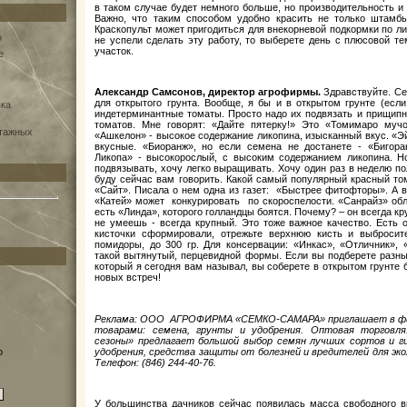
в таком случае будет немного больше, но производительность и
Важно, что таким способом удобно красить не только штамбы
Краскопульт может пригодиться для внекорневой подкормки по ли
о
не успели сделать эту работу, то выберете день с плюсовой те
участок.
e
Александр Самсонов, директор агрофирмы.
Здравствуйте. Сег
для открытого грунта. Вообще, я бы и в открытом грунте (есл
вка
индетерминантные томаты. Просто надо их подвязать и прищипн
томатов. Мне говорят: «Дайте пятерку!» Это «Томимаро муч
нтажных
«Ашкелон» - высокое содержание ликопина, изысканный вкус. «Э
вкусные. «Биоранж», но если семена не достанете - «Бигора
Ликопа» - высокорослый, с высоким содержанием ликопина. Но
подвязывать, хочу легко выращивать. Хочу один раз в неделю по
буду сейчас вам говорить. Какой самый популярный красный том
«Сайт». Писала о нем одна из газет: «Быстрее фитофторы». А в
«Катей» может конкурировать по скороспелости. «Санрайз» обл
есть «Линда», которого голландцы боятся. Почему? – он всегда кр
не умеешь - всегда крупный. Это тоже важное качество. Есть
кисточки сформировали, отрежьте верхнюю кисть и выбросит
помидоры, до 300 гр. Для консервации: «Инкас», «Отличник», 
такой вытянутый, перцевидной формы. Если вы подберете разных
который я сегодня вам называл, вы соберете в открытом грунте
новых встреч!
Реклама: ООО АГРОФИРМА «СЕМКО-САМАРА» приглашает в фи
товарами: семена, грунты и удобрения. Оптовая торговля:
сезоны» предлагает большой выбор семян лучших сортов и г
удобрения, средства защиты от болезней и вредителей для эко
о
Телефон: (846) 244-40-76.
У большинства дачников сейчас появилась масса свободного в