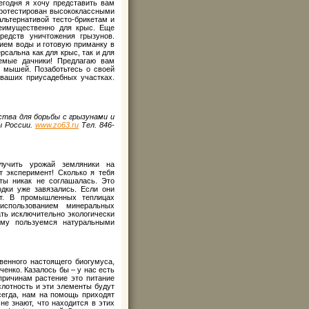
егодня я хочу представить вам
протестирован высококлассными
льтернативой тесто-брикетам и
реимущественно для крыс. Еще
редств уничтожения грызунов.
ием воды и готовую приманку в
сальна как для крыс, так и для
аемые дачники! Предлагаю вам
 мышей. Позаботьтесь о своей
 ваших приусадебных участках.
тва для борьбы с грызунами и
ы России.
www.zo63.ru
Тел. 846-
лучить урожай земляники на
т эксперимент! Сколько я тебя
ты никак не соглашалась. Это
дки уже завязались. Если они
ает. В промышленных теплицах
 использованием минеральных
ть исключительно экологически
ому пользуемся натуральными
енного настоящего биогумуса,
енко. Казалось бы – у нас есть
причинам растение это питание
лотность и эти элементы будут
сегда, нам на помощь приходят
е знают, что находится в этих