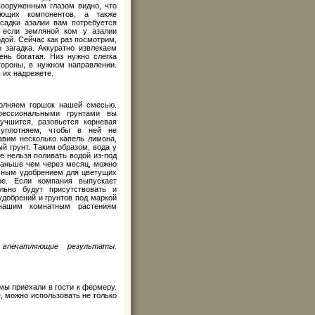
вооруженным глазом видно, что
яющих компонентов, а также
есадки азалии вам потребуется
о если земляной ком у азалии
одой. Сейчас как раз посмотрим,
 загадка. Аккуратно извлекаем
ень богатая. Низ нужно слегка
тороны, в нужном направлении.
 их надрежете.
полняем горшок нашей смесью.
фессиональными грунтами вы
учшится, разовьется корневая
 уплотняем, чтобы в ней не
авим несколько капель лимона,
й грунт. Таким образом, вода у
ае нельзя поливать водой из-под
 раньше чем через месяц, можно
сным удобрением для цветущих
ное. Если компания выпускает
льно будут присутствовать и
добрений и грунтов под маркой
ашим комнатным растениям
печатляющие результаты.
ы приехали в гости к фермеру.
, можно использовать не только