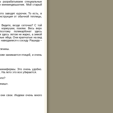
 разрабатываем специальные
ен минииндюшатник. Мой старый
то заводят курочек. То есть, в
нструкция от обычной теплицы,
 Видите, везде сеточка? С той
 кормушки, поилки. Весь верх
поэтому поликарбонат здесь
 здесь летом не жарко, а зимой
ные яйца. Они крапчатые на вид
ы наведаемся к соседу Рашида –
ужчины.
тоже занимается птицей, и очень
 минифермы. Это очень удобно.
. На лето это все убирается.
ите?
иниш».
 они свои. Индюки очень много