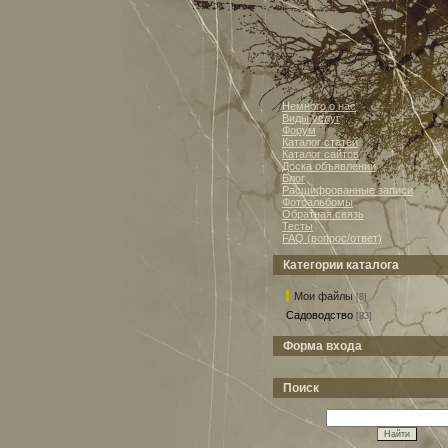
Немного о нас
Виды услуг
Форум
Каталог статей
Каталог сайтов
Доска объявлений
Блог
Расшифрованные записи
Фотоальбомы
Обратная связь
Тесты
FAQ (вопрос/ответ)
Категории каталога
Мои файлы
[8]
Садоводство
[83]
Форма входа
Поиск