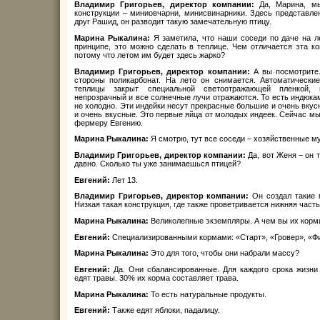
Владимир Григорьев, директор компании:
Да, Марина, мы
конструкции – миниовчарни, минисвинарники. Здесь представл
друг Рашид, он разводит такую замечательную птицу.
Марина Рыкалина:
Я заметила, что наши соседи по даче на ле
принципе, это можно сделать в теплице. Чем отличается эта ко
потому что летом им будет здесь жарко?
Владимир Григорьев, директор компании:
А вы посмотрите.
стороны поликарбонат. На лето он снимается. Автоматические
теплицы закрыт специальной светоотражающей пленкой, 
непрозрачный и все солнечные лучи отражаются. То есть индюкам
не холодно. Эти индейки несут прекрасные большие и очень вкус
и очень вкусные. Это первые яйца от молодых индеек. Сейчас м
фермеру Евгению.
Марина Рыкалина:
Я смотрю, тут все соседи – хозяйственные м
Владимир Григорьев, директор компании:
Да, вот Женя – он 
давно. Сколько ты уже занимаешься птицей?
Евгений:
Лет 13.
Владимир Григорьев, директор компании:
Он создал такие
Низкая такая конструкция, где также проветривается нижняя часть
Марина Рыкалина:
Великолепные экземпляры. А чем вы их корм
Евгений:
Специализированными кормами: «Старт», «Гровер», «Ф
Марина Рыкалина:
Это для того, чтобы они набрали массу?
Евгений:
Да. Они сбалансированные. Для каждого срока жизни
едят травы. 30% их корма составляет трава.
Марина Рыкалина:
То есть натуральные продукты.
Евгений:
Также едят яблоки, падалицу.