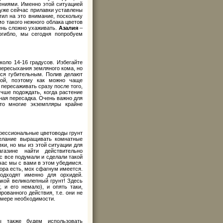
ениями. Именно этой ситуацией
уже сейчас прилавки уставлены
ил на это внимание, поскольку
о такого нежного облака цветов
чень сложно ухаживать.
Азалия
–
огибло, мы сегодня попробуем
оло 14-16 градусов. Избегайте
пересыхания земляного кома, но
ься губительным. Полив делают
хой, поэтому как можно чаще
пересаживать сразу после того,
чше подождать, когда растение
нная пересадка. Очень важно для
что многие экземпляры крайне
фессиональные цветоводы грунт
желание выращивать комнатные
ки, но мы из этой ситуации для
азине найти действительно
с все подумали и сделали такой
час мы с вами в этом убедимся.
кора есть, мох сфагнум имеется.
одходят именно для орхидей.
кой великолепный грунт! Здесь
 и его немало), и опять таки,
ованного действия, т.е. они не
 мере необходимости.
 также будем использовать