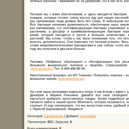
зеленых баночках. Принимают их за удобрения, что в них есть азот
Питание мы с вами обеспечиваем, а здесь находятся бактерии. 
поваров, которые готовят очень вкусно еду для наших растений
раз напоминаем: вода должна быть без хлора. В небольшом кол
Всё, бактерии начинают размножаться, обеспечивая нашу земл
раз напоминаем, что азотофиксирующие бактерии улавливают а
растениям, а фосфор- и калиймобилизирующие бактерии пер
калий, который находится в грунте в больших количествах, 
растений. Мы хотим, чтобы у вас было понимание того, что пит
вносить дополнительно. Они помогают это питание усвоить. Весь
этими микробиологическими препаратами и уже сейчас точно мож
году мы получили в два раза больше.
Реклама: Удобрения «Азотовит» и «Фосфатовит» для эколо
Возьмите минеральное питание у природы. Спрашивайте 
www.azotovit.ru
Тел. 8-499-488-88-08.
Качественный биогумус от ИП Ткаченко. Появилась новинка – ж
магазинах города.
www.biogumus.pro
На этом наша программа подошла к концу, и как всегда с вами с 
Декабрев и Марина Рыкалина. Давайте все свое свободное
научиться выбирать качественные товары. Более подробную 
сможете найти в нашей группе ВКонтакте, которая называется, 
сезоны». И еще напоминаем, что мы выпустили очень удобный л
с Ларисой Хорошавиной. Увидимся!
Категория:
Садоводство
| Добавил:
typemaster
Просмотров:
913
| Загрузок:
0
Всего комментариев:
0