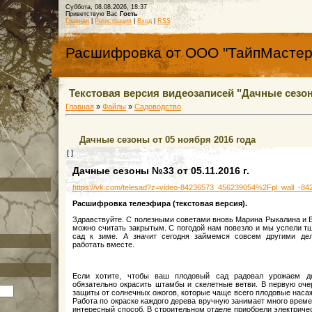
Суббота, 08.08.2026, 18:37
Приветствую Вас
Гость
Главная
|
Регистрация
|
Вход
|
RSS
Расшифровка от ООО "ТайпМастер
Текстовая версия видеозаписей "Дачные сезон
Главная
»
Файлы
»
Садоводство
Дачные сезоны от 05 ноября 2016 года
[ ]
Дачные сезоны №33 от 05.11.2016 г.
https://vk.com/telesad?z=video-84236573_456239054%2Fpl_wall_-84
Расшифровка телеэфира (текстовая версия).
Здравствуйте. С полезными советами вновь Марина Рыкалина и В
можно считать закрытым. С погодой нам повезло и мы успели т
сад к зиме. А значит сегодня займемся совсем другими де
работать вместе.
Если хотите, чтобы ваш плодовый сад радовал урожаем д
обязательно окрасить штамбы и скелетные ветви. В первую оче
защиты от солнечных ожогов, которые чаще всего плодовые наса
Работа по окраске каждого дерева вручную занимает много врем
интересный способ. В строительном отделе приобрели электричес