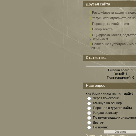
Друзья сайта
Расшифровка аудио и виде
Услуги стенографиста on-lin
Перевод записей в текст
Набор текста
Оцифровка кассет, подгото
стенограмм
Написание субтитров и мо
листов
Статистика
Онлайн всего:
1
Гостей:
1
Пользователей:
0
Наш опрос
Как Вы попали на наш сайт?
Через поисковик
Кликнул на баннер
Перешел с другого сайта
Увидел рекламу
По рекомендации знакомог
Другое
Не помню
Результаты
|
Архив опросов