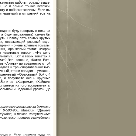
 качество работы гораздо выше.
, но и самые тонкие веточки.
сту и побелке теплицы. Если вы
мпературой и отправляйтесь на
одня я буду говорить о томатах
и я буду высаживать) сажал бы
уть. Назову пять самых крутых
о», освежающий розовый вкус.
йджен» - очень крупные томаты,
нж», оранжевый томат. «Черри
 некоторые говорят: «Не хочу
ливать». Вот о таких томатах я
ат? Это, конечно, «Катя». Есть
от «Анюта» по сравнению с той
адает и транспортабельностью,
упный, кто ни посадит – умеешь,
 оранжевый «Оранжевый бой», 4
е, и получаете очень крупные
«Бенито», «Калрома», «Хайпил»
 цветов из того ассортимента,
 большой и надежный урожай. До
рменные магазины за дачными
 9-500-900. Магазин «Дачные
ибридов, а также натуральные
логически чистого земледелия.
ремени. Если чешутся руки, то