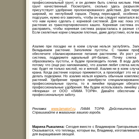
профессиональный грунт, и он должен быть слегка кислым. Не
грунт качественный. Посмотрите, сколько здесь разрыхл
присутствует удобрение пролонгированного действия. Для пер
широкий, но неглубокий горшок. Перед пересадкой, особенн
подсушен, нужно его замочить, чтобы он как следует напитался в
что нам нужно сделать с корневой системой. Для нас пока это
растение из транспортировочного кашпо. Корневая система оч
расправить, чтобы корневая система разрасталась в разные с
Если скелетные корни слишком плотные, даже допустимо, если вы
Азалию при посадке ни в коем случае нельзя заглублять. За
Вкладываем растение. Заполняем пустоты. С такими про
обеспечите сбалансированное питание растениям. Их рост ул
система, поддержите идеальный рН-баланс. Почву слегка
образовались пустоты, и будем производить полив. В воду доб
потому что (еще раз напоминаем), что азалия любит слегка кислы
нас будет не только кислой, но и мягкой. Азалию ни в коем случ
крана. Когда растение хорошо приживется, а произойдет это не
делать подкормки. Но азалию нельзя кормить обычным комплек
растений. Удобрение придется приобрести специализирован
профессиональные грунты, то в линейке продукции обязате
профессиональные удобрения. Мы будем использовать линейку у
«Флорика» от ООО «ЛАМА ТОРФ». Давайте обеспечим н
профессиональную заботу.
Реклама:
www.lamatorf.ru
. ЛАМА ТОРФ. Действительно в
Спрашивайте в магазинах вашего города.
Марина Рыкалина:
Сегодня вместе с Владимиром Григорьевым м
Оказывается, что теплицы, которые вы, Владимир, изготавливаете
для выращивания овощей.