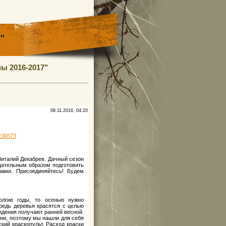
"
ы 2016-2017"
08.11.2016, 04:20
236573
италий Декабрев. Дачный сезон
щательным образом подготовить
лами. Присоединяйтесь! Будем
олгие годы, то осенью нужно
редь деревья красятся с целью
ждения получают ранней весной.
ени, поэтому мы нашли для себя
кий краскопульт. Расход краски