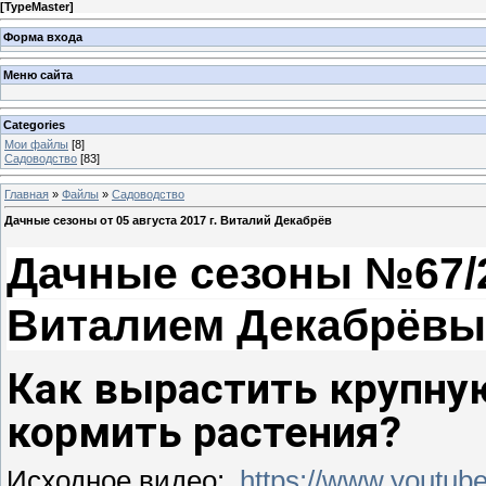
[
TypeMaster
]
Форма входа
Меню сайта
Categories
Мои файлы
[8]
Садоводство
[83]
Главная
»
Файлы
»
Садоводство
Дачные сезоны от 05 августа 2017 г. Виталий Декабрёв
Дачные сезоны №67/2 о
Виталием Декабрёв
Как вырастить крупну
кормить растения?
Исходное видео:
https://www.yout