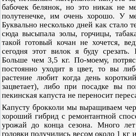
бабочек белянок, но это никак не м
полутенечке, им очень хорошо. У ме
Буквально несколько дней как стало т
сюда высыпала золы, горчицы, табак
такой готовый кочан не хочется, ве
сегодня этот вилок я буду срезать.
Больше чем 3,5 кг. По-моему, потряс
постоянно уходит в цвет, то вы либ
растение любит когда день коротки
зацветает), либо при посадке вы п
пекинская капуста не переносит перес
Капусту брокколи мы выращиваем чере
хороший гибрид с ремонтантной спос
урожай до конца сезона. Много ле
головки получились весом около 1 кг 