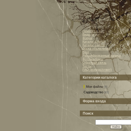
Немного о нас
Виды услуг
Форум
Каталог статей
Каталог сайтов
Доска объявлений
Блог
Расшифрованные записи
Фотоальбомы
Обратная связь
Тесты
FAQ (вопрос/ответ)
Категории каталога
Мои файлы
[8]
Садоводство
[83]
Форма входа
Поиск