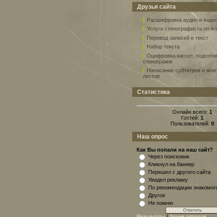
Друзья сайта
Расшифровка аудио и виде
Услуги стенографиста on-lin
Перевод записей в текст
Набор текста
Оцифровка кассет, подгото
стенограмм
Написание субтитров и мо
листов
Статистика
Онлайн всего:
1
Гостей:
1
Пользователей:
0
Наш опрос
Как Вы попали на наш сайт?
Через поисковик
Кликнул на баннер
Перешел с другого сайта
Увидел рекламу
По рекомендации знакомог
Другое
Не помню
Результаты
|
Архив опросов