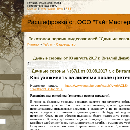
Пятница, 07.08.2026, 00:54
Приветствую Вас
Гость
Главная
|
Регистрация
|
Вход
|
RSS
Расшифровка от ООО "ТайпМастер
Текстовая версия видеозаписей "Дачные сезон
Главная
»
Файлы
»
Садоводство
Дачные сезоны от 03 августа 2017 г. Виталий Дека
[ ]
Дачные сезоны №67/1 от 03.08.2017 г. с Вит
Как ухаживать за лилиями после цвете
Исходное видео:
https://www.youtube.com/watch?v=chACLSx
137888293_456239108
Расшифровка телеэфира (текстовая версия передачи).
В гонке за большим урожаем овощных культур мы зачастую забыва
части нашего участка. Как только лилии отцвели, срочно удаля
перенаправляем питательные элементы в луковицу, а не на вызрев
нужно проделать с пионами и дельфиниумами. На будущий год 
цветение. Сразу после обрезки нелишним будет подкормить растен
комплексе. В лейку добавляем жидкий биогумус. Это азотное удо
калийное удобрение (здесь преимущественно калий), и гуминовое удо
Получился отличный коктейль. Перемешиваю и поливаю. Красивого
друзья!