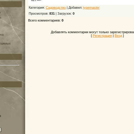
Категория:
Садоводство
| Добавил:
typemaster
о
Просмотров:
831
| Загрузок:
0
e
Всего комментариев:
0
Добавлять комментарии могут только зарегистрирова
вка
[
Регистрация
|
Вход
]
нтажных
о