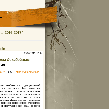
"
ы 2016-2017"
брёв
03.08.2017, 16:24
алием Декабрёвым
ния
_o_Y
или
https://vk.com/video-
ем позаботиться о декоративной
ем все цветоносы. Тем самым мы
ание семян. Такую же процедуру
получим мощные кусты и пышное
ия и лучше всего это сделать в
брение. Далее мягкое гуминовое
брение на основе микроэлементов.
 и цветущего вам сада, дорогие