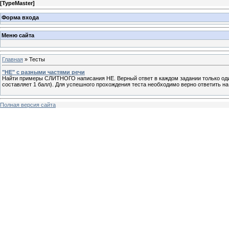
[
TypeMaster
]
Форма входа
Меню сайта
Главная
»
Тесты
"НЕ" с разными частями речи
Найти примеры СЛИТНОГО написания НЕ. Верный ответ в каждом задании только один
составляет 1 балл). Для успешного прохождения теста необходимо верно ответить на в
Полная версия сайта