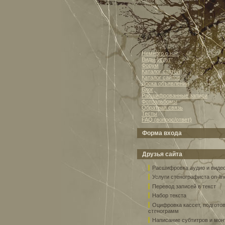
Немного о нас
Виды услуг
Форум
Каталог статей
Каталог сайтов
Доска объявлений
Блог
Расшифрованные записи
Фотоальбомы
Обратная связь
Тесты
FAQ (вопрос/ответ)
Форма входа
Друзья сайта
Расшифровка аудио и виде
Услуги стенографиста on-lin
Перевод записей в текст
Набор текста
Оцифровка кассет, подгото
стенограмм
Написание субтитров и мо