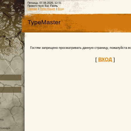
Пятница, 07.08.2026, 12:51
Приветствую Вас
Гость
Главная
|
Регистрация
|
Вход
TypeMaster
Гостям запрещено просматривать данную страницу, пожалуйста во
[
ВХОД
]
о
e
вка
нтажных