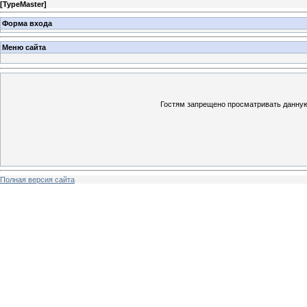
[
TypeMaster
]
Форма входа
Меню сайта
Гостям запрещено просматривать данную 
Полная версия сайта